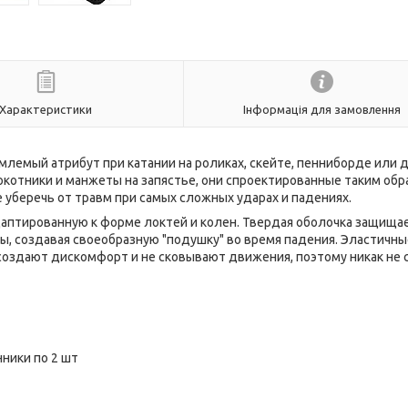
Характеристики
Інформація для замовлення
млемый атрибут при катании на роликах, скейте, пенниборде или 
окотники и манжеты на запястье, они спроектированные таким обр
 уберечь от травм при самых сложных ударах и падениях.
аптированную к форме локтей и колен. Твердая оболочка защища
, создавая своеобразную "подушку" во время падения. Эластичны
создают дискомфорт и не сковывают движения, поэтому никак не 
нники по 2 шт