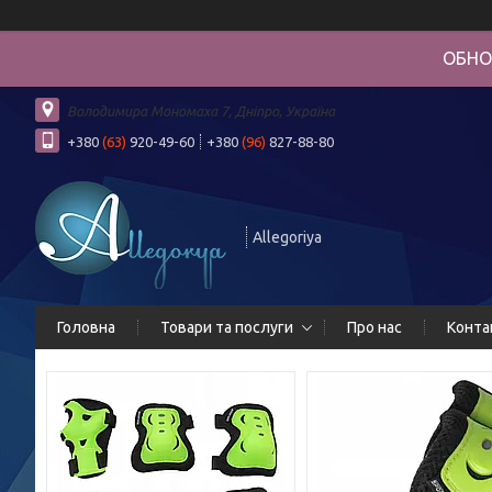
ОБНО
Володимира Мономаха 7, Дніпро, Україна
+380
(63)
920-49-60
+380
(96)
827-88-80
Allegoriya
Головна
Товари та послуги
Про нас
Конта