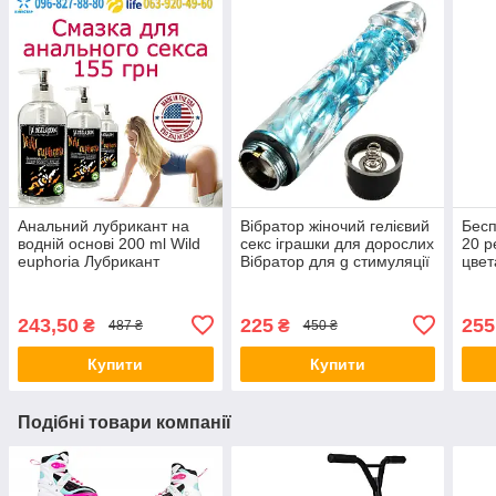
Анальний лубрикант на
Вібратор жіночий гелієвий
Бес
водній основі 200 ml Wild
секс іграшки для дорослих
20 р
euphoria Лубрикант
Вібратор для g стимуляції
цвет
знебарвлювальний
243,50
225
255
₴
₴
487 ₴
450 ₴
Купити
Купити
Подібні товари компанії