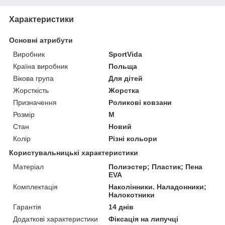
Характеристики
Основні атрибути
Виробник
SportVida
Країна виробник
Польща
Вікова група
Для дітей
Жорсткість
Жорстка
Призначення
Роликові ковзани
Розмір
M
Стан
Новий
Колір
Різні кольори
Користувальницькі характеристики
Матеріал
Полиэстер; Пластик; Пена
EVA
Комплектація
Наколінники. Наладонники;
Налокотники
Гарантія
14 днів
Додаткові характеристики
Фіксація на липучці