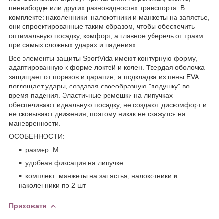
пенниборде или других разновидностях транспорта. В
комплекте: наколенники, налокотники и манжеты на запястье,
они спроектированные таким образом, чтобы обеспечить
оптимальную посадку, комфорт, а главное уберечь от травм
при самых сложных ударах и падениях.
Все элементы защиты
SportVida
имеют контурную форму,
адаптированную к форме локтей и колен. Твердая оболочка
защищает от порезов и царапин, а подкладка из
пены EVA
поглощает удары, создавая своеобразную "подушку" во
время падения. Эластичные ремешки на липучках
обеспечивают идеальную посадку, не создают дискомфорт и
не сковывают движения, поэтому никак не скажутся на
маневренности.
ОСОБЕННОСТИ:
размер: M
удобная фиксация на липучке
комплект: манжеты на запястья, налокотники и
наколенники по 2 шт
Приховати