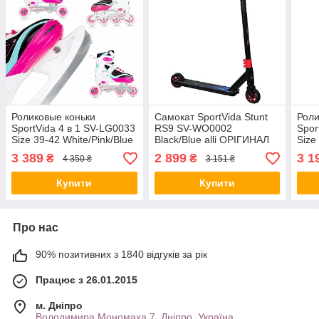
Роликовые коньки
Самокат SportVida Stunt
Роли
SportVida 4 в 1 SV-LG0033
RS9 SV-WO0002
Spor
Size 39-42 White/Pink/Blue
Black/Blue alli ОРІГИНАЛ
Size
alli ОРИГИНАЛ
Blac
3 389
2 899
3 1
₴
₴
4 350 ₴
3 151 ₴
Купити
Купити
Про нас
90% позитивних з 1840 відгуків за рік
Працює з 26.01.2015
м. Дніпро
Володимира Мономаха 7, Дніпро, Україна