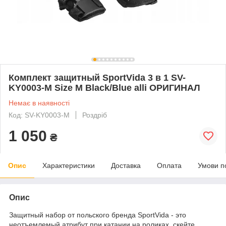
Комплект защитный SportVida 3 в 1 SV-
KY0003-M Size M Black/Blue alli ОРИГИНАЛ
Немає в наявності
Код: SV-KY0003-M
Роздріб
1 050
₴
Опис
Характеристики
Доставка
Оплата
Умови п
Опис
Защитный набор от польского бренда
SportVida
- это
неотъемлемый атрибут при катании на роликах, скейте,