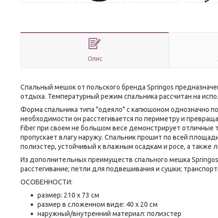
Опис
Спальный мешок от польского бренда
Springos
предназначен
отдыха. Температурный режим спальника рассчитан на испо
Форма спальника типа "одеяло" с капюшоном однозначно п
необходимости он расстегивается по периметру и превращ
Fiber
при своем не большом весе демонстрирует отличные т
пропускает влагу наружу. Спальник прошит по всей площади
полиэстер
, устойчивый к влажным осадкам и росе, а также л
Из дополнительных преимуществ спального мешка
Springo
расстегивание; петли для подвешивания и сушки; транспорт
ОСОБЕННОСТИ:
размер: 210 x 73 см
размер в сложенном виде: 40 x 20 см
наружный/внутренний материал: полиэстер