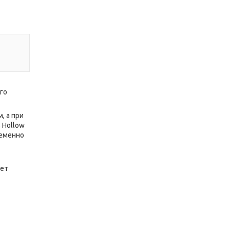
го
м
, а при
ь
Hollow
ременно
ает