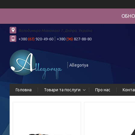
ОБНО
Володимира Мономаха 7, Дніпро, Україна
+380
(63)
920-49-60
+380
(96)
827-88-80
Allegoriya
Головна
Товари та послуги
Про нас
Конта