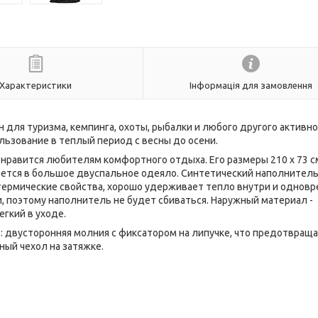
Характеристики
Інформація для замовлення
 для туризма, кемпинга, охоты, рыбалки и любого другого активно
льзование в теплый период с весны до осени.
онравится любителям комфортного отдыха. Его размеры
210 x 73 с
ается в большое двуспальное одеяло. Синтетический наполнител
ермические свойства, хорошо удерживает тепло внутри и однов
, поэтому наполнитель не будет сбиваться. Наружный материал -
егкий в уходе.
s
: двусторонняя молния с фиксатором на липучке, что предотвращ
ный чехол на затяжке.