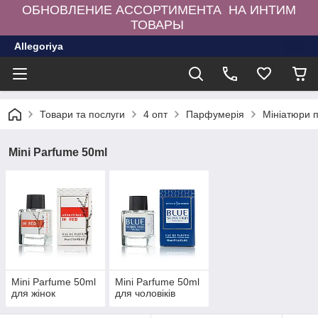
ОБНОВЛЕНИЕ АССОРТИМЕНТА НА ИНТИМ
ТОВАРЫ
Allegoriya
Товари та послуги
4 опт
Парфумерія
Мініатюри 
Mini Parfume 50ml
Mini Parfume 50ml
Mini Parfume 50ml
для жінок
для чоловіків