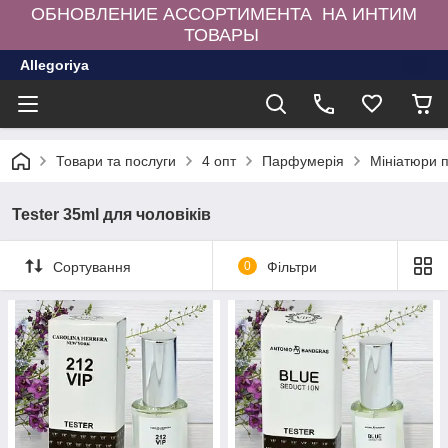
ОБНОВЛЕНИЕ АССОРТИМЕНТА НА ИНТИМ
ТОВАРЫ
Allegoriya
Товари та послуги
4 опт
Парфумерія
Мініатюри 
Tester 35ml для чоловіків
Сортування
0
Фільтри