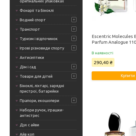
оригінальних упаковках
Фонарії та Біноклі
Водний спорт
Транспорт
Escentric Molecules E
Туризм і відпочинок
Parfum Analogue 11
Ігрові різновиди спорту
В наявності
Антисептики
290,40 ₴
Дім і сад
Купити
Товари для дітей
Біноклі, ліхтарі, зарядні
пристрої, батарейки
Прапори, екошопери
Набори ручок, іграшки-
антистрес
Дух с айви
Айв коп