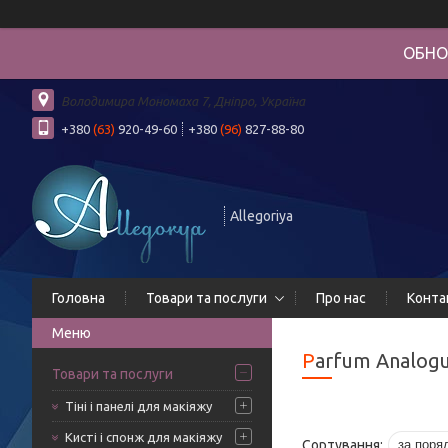
ОБНО
Володимира Мономаха 7, Дніпро, Україна
+380
(63)
920-49-60
+380
(96)
827-88-80
Allegoriya
Головна
Товари та послуги
Про нас
Конта
Parfum Analog
Товари та послуги
Тіні і панелі для макіяжу
Кисті і спонж для макіяжу