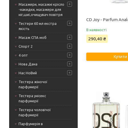
Масажери, масажні крісло
-накидки, масажери для
ніг,шиї,очищувач повітря
CD Joy - Parfum Ana
Тестери 60 мл екстра
якість
В наявності
Масаж СПА моб
290,40 ₴
Спорт 2
4 опт
Купити
Нова Дана
Нас НоВий
Тестера жіночої
парфумерії
Тестера унісекс
парфумерії
Тестера чоловічої
парфумерії
Парфумерія в