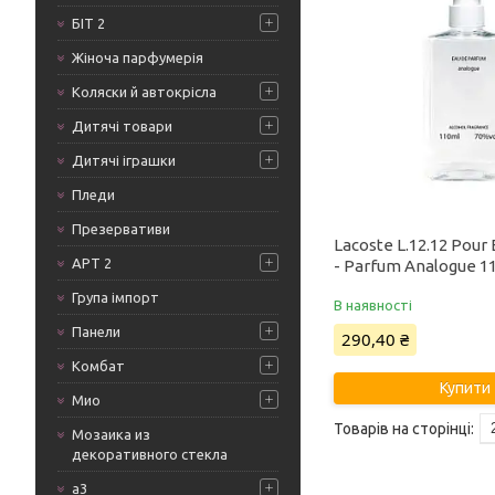
БІТ 2
Жіноча парфумерія
Коляски й автокрісла
Дитячі товари
Дитячі іграшки
Пледи
Презервативи
Lacoste L.12.12 Pour 
АРТ 2
- Parfum Analogue 1
Група імпорт
В наявності
Панели
290,40 ₴
Комбат
Купити
Мио
Мозаика из
декоративного стекла
а3