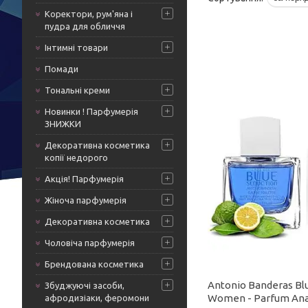
Коректори, рум'яна і
пудра для обличчя
Інтимні товари
Помади
Тональні креми
Новинки ! Парфумерія
ЗНИЖКИ
Декоративна косметика
копії недорого
Акція! Парфумерія
Жіноча парфумерія
Декоративна косметика
Чоловіча парфумерія
Брендована косметика
Antonio Banderas Bl
Збуджуючі засоби,
Women - Parfum Ana
афродизіаки, феромони