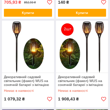
705,93
140
₴
₴
852,93 ₴
Купити
Купити
Декоративний садовий
Декоративний садовий
світильник (факел) WUS на
світильник (факел) WUS на
сонячній батареї з імітацією
сонячній батареї з імітацією
вогню Flame Light 96 Led ALL
вогню 96 Led (2 шт.) ALL
Немає в наявності
Немає в наявності
Качество + 1343
Качество + 1428
1 079,32
1 908,43
₴
₴