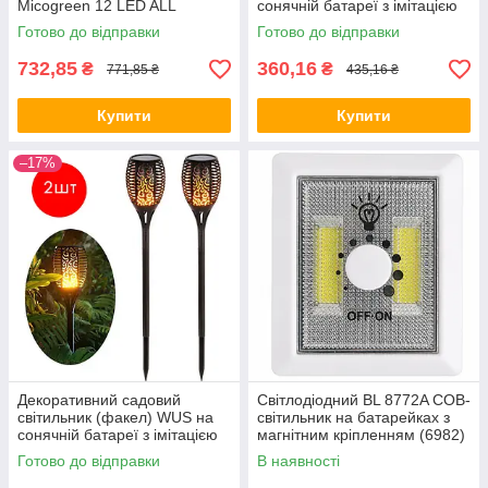
Micogreen 12 LED ALL
сонячній батареї з імітацією
Качество + 940
вогню Flame Light Led 51 ALL
Готово до відправки
Готово до відправки
Качество + 1342
732,85
360,16
₴
₴
771,85 ₴
435,16 ₴
Купити
Купити
–17%
Декоративний садовий
Світлодіодний BL 8772A COB-
світильник (факел) WUS на
світильник на батарейках з
сонячній батареї з імітацією
магнітним кріпленням (6982)
вогню 51 Led (2 шт.) ALL
Готово до відправки
В наявності
Качество + 1427