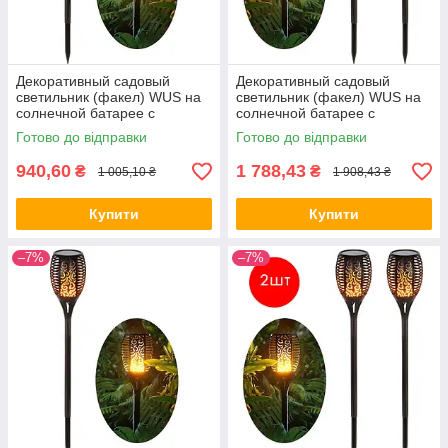
Декоративный садовый
Декоративный садовый
светильник (факел) WUS на
светильник (факел) WUS на
солнечной батарее с
солнечной батарее с
имитацией огня Flame Light
имитацией огня 51 Led (2 шт)
Готово до відправки
Готово до відправки
51 Led ALL Качество + 905
ALL Качество + 999
940,60
1 788,43
₴
₴
1 005,10 ₴
1 908,43 ₴
Купити
Купити
–7%
–7%