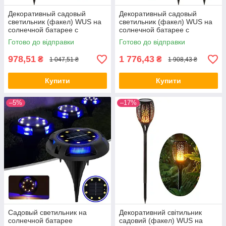
Декоративный садовый
Декоративный садовый
светильник (факел) WUS на
светильник (факел) WUS на
солнечной батарее с
солнечной батарее с
имитацией огня Flame Light
имитацией огня 96 Led (2 шт)
Готово до відправки
Готово до відправки
96 Led ALL Качество + 906
ALL Качество + 1000
978,51
1 776,43
₴
₴
1 047,51 ₴
1 908,43 ₴
Купити
Купити
–5%
–17%
Садовый светильник на
Декоративний світильник
солнечной батарее
садовий (факел) WUS на