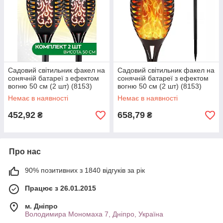
Cадовий світильник факел на
Cадовий світильник факел на
сонячній батареї з ефектом
сонячній батареї з ефектом
вогню 50 см (2 шт) (8153)
вогню 50 см (2 шт) (8153)
ALL Качество + 6707
ALL Качество + 6709
Немає в наявності
Немає в наявності
452,92
658,79
₴
₴
Про нас
90% позитивних з 1840 відгуків за рік
Працює з 26.01.2015
м. Дніпро
Володимира Мономаха 7, Дніпро, Україна