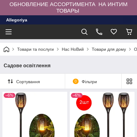
ОБНОВЛЕНИЕ АССОРТИМЕНТА НА ИНТИМ
ТОВАРЫ
Allegoriya
Товари та послуги
Нас НоВий
Товари для дому
О
Садове освітлення
Сортування
0
Фільтри
–6%
–6%