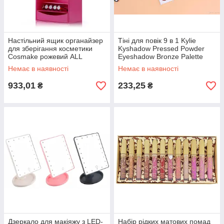
Настільний ящик органайзер
Тіні для повік 9 в 1 Kylie
для зберігання косметики
Kyshadow Pressed Powder
Cosmake рожевий ALL
Eyeshadow Bronze Palette
Качество + 92
ALL Качество + 4166
Немає в наявності
Немає в наявності
933,01
233,25
₴
₴
Дзеркало для макіяжу з LED-
Набір рідких матових помад