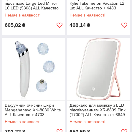
підсвіткою Large Led Mirror
Kylie Take me on Vacation 12
16 LED (5308) ALL Качество +
шт. ALL Качество + 4483
4338
Немає в наявності
Немає в наявності
605,82
468,14
₴
₴
Вакуумний очисник шкіри
Дзеркало для макіяжу з LED
Menqahahayd XN-8030 White
підсвічуванням XR-8809 Pink
ALL Качество + 4703
(17002) ALL Качество + 6649
Немає в наявності
Немає в наявності
702,22
650,59
₴
₴