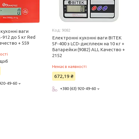
9082
кухонні ваги
912 до 5 кг Red
Електронні кухонні ваги ВІТЕК
Качество + 559
SF-400 з LCD-дисплеєм на 10 кг +
Батарейки (9082) ALL Качество +
ості
2152
дріб
Немає в наявності
672,19 ₴
 920-49-60
+380 (63) 920-49-60