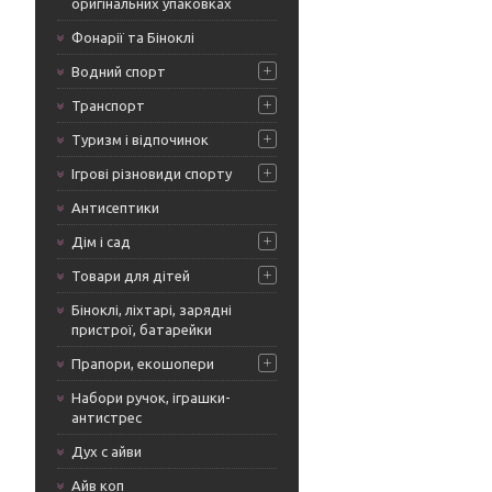
оригінальних упаковках
Фонарії та Біноклі
Водний спорт
Транспорт
Туризм і відпочинок
Ігрові різновиди спорту
Антисептики
Дім і сад
Товари для дітей
Біноклі, ліхтарі, зарядні
пристрої, батарейки
Прапори, екошопери
Набори ручок, іграшки-
антистрес
Дух с айви
Айв коп