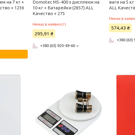
м на 7 кг +
Domotec MS-400 з дисплеєм на
ваги на 5 к
ство + 1236
10 кг + Батарейки (2857) ALL
ALL Качеств
Качество + 275
Немає в наявн
Немає в наявності
574,43 ₴
295,91 ₴
+380 (63)
+380 (63) 920-49-60