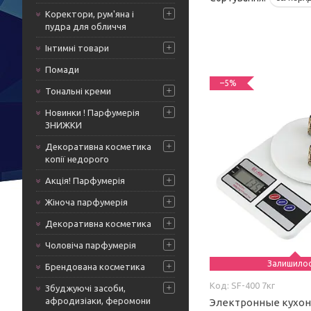
Коректори, рум'яна і
пудра для обличчя
Інтимні товари
Помади
–5%
Тональні креми
Новинки ! Парфумерія
ЗНИЖКИ
Декоративна косметика
копії недорого
Акція! Парфумерія
Жіноча парфумерія
Декоративна косметика
Чоловіча парфумерія
Залишило
Брендована косметика
SF-400 7кг
Збуджуючі засоби,
афродизіаки, феромони
Электронные кухо