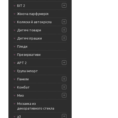
БІТ 2
Жіноча парфумерія
Коляски й автокрісла
Дитячі товари
Дитячі іграшки
Пледи
Презервативи
АРТ 2
Група імпорт
Панели
Комбат
Мио
Мозаика из
декоративного стекла
а3