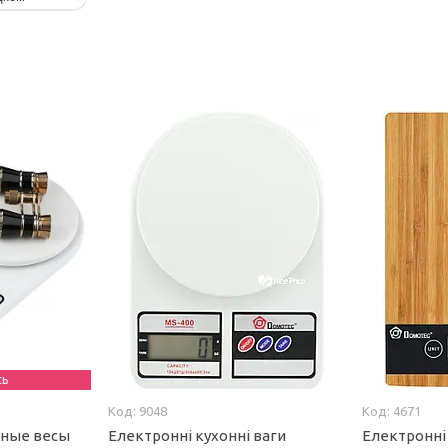
сь
9048
4671
нные весы
Електронні кухонні ваги
Електронні 