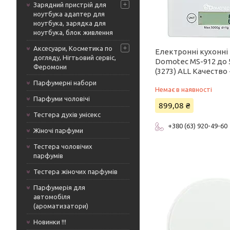
Зарядний пристрій для
ноутбука адаптер для
ноутбука, зарядка для
ноутбука, блок живлення
Аксесуари, Косметика по
Електронні кухонні
догляду, Нігтьовий сервіс,
Domotec MS-912 до 
Феромони
(3273) ALL Качество 
Парфумерні набори
Немає в наявності
Парфуми чоловічі
899,08 ₴
Тестера духів унісекс
+380 (63) 920-49-60
Жіночі парфуми
Тестера чоловічих
парфумів
Тестера жіночих парфумів
Парфумерія для
автомобіля
(ароматизатори)
Новинки !!!