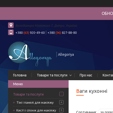
ОБНО
Володимира Мономаха 7, Дніпро, Україна
+380
(63)
920-49-60
+380
(96)
827-88-80
Allegoriya
Головна
Товари та послуги
Про нас
Конта
Ваги кухонні
Товари та послуги
Тіні і панелі для макіяжу
Кисті і спонж для макіяжу