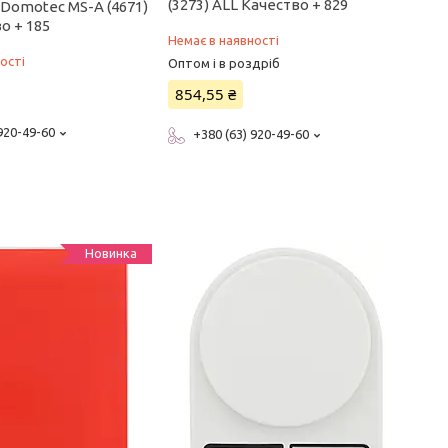
(3273) ALL Качество + 829
г Domotec MS-A (4671)
о + 185
Немає в наявності
ості
Оптом і в роздріб
854,55 ₴
 920-49-60
+380 (63) 920-49-60
Новинка