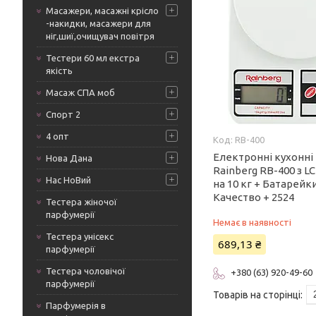
Масажери, масажні крісло
-накидки, масажери для
ніг,шиї,очищувач повітря
Тестери 60 мл екстра
якість
Масаж СПА моб
Спорт 2
4 опт
RB-400
Електронні кухонні
Нова Дана
Rainberg RB-400 з 
Нас НоВий
на 10 кг + Батарейки
Качество + 2524
Тестера жіночої
парфумерії
Немає в наявності
Тестера унісекс
689,13 ₴
парфумерії
Тестера чоловічої
+380 (63) 920-49-60
парфумерії
Парфумерія в