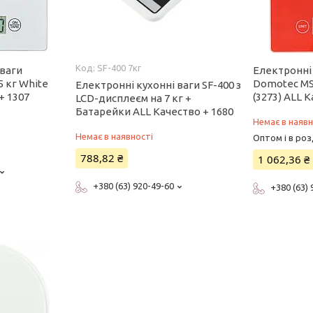
SF-400 7кг
 ваги
Електронні 
5 кг White
Domotec MS-
Електронні кухонні ваги SF-400 з
+ 1307
(3273) ALL 
LCD-дисплеєм на 7 кг +
Батарейки ALL Качество + 1680
Немає в наявн
Немає в наявності
Оптом і в роз
788,82 ₴
1 062,36 ₴
+380 (63) 920-49-60
+380 (63)