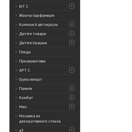
БІТ 2
Жіноча парфумерія
Коляски й автокрісла
Дитячі товари
Дитячі іграшки
Пледи
Презервативи
АРТ 2
Група імпорт
Панели
Комбат
Мио
Мозаика из
декоративного стекла
а3