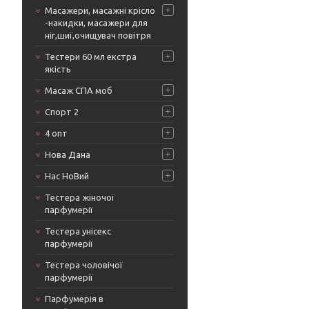
Масажери, масажні крісло
-накидки, масажери для
ніг,шиї,очищувач повітря
Тестери 60 мл екстра
якість
Масаж СПА моб
Спорт 2
4 опт
Нова Дана
Нас НоВий
Тестера жіночої
парфумерії
Тестера унісекс
парфумерії
Тестера чоловічої
парфумерії
Парфумерія в