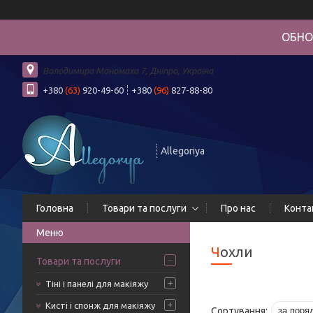
ОБНО
Володимира Мономаха 7, Дніпро, Україна
+380
(63)
920-49-60
+380
(96)
827-88-80
Allegoriya
Головна
Товари та послуги
Про нас
Конта
Чохли
Товари та послуги
Тіні і панелі для макіяжу
Кисті і спонж для макіяжу