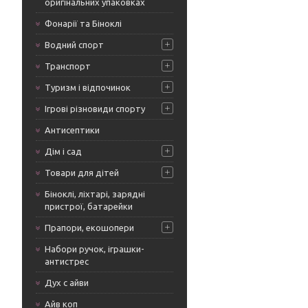
оригінальних упаковках
Фонарії та Біноклі
Водний спорт
Транспорт
Туризм і відпочинок
Ігрові різновиди спорту
Антисептики
Дім і сад
Товари для дітей
Біноклі, ліхтарі, зарядні
пристрої, батарейки
Прапори, екошопери
Набори ручок, іграшки-
антистрес
Дух с айви
Айв коп