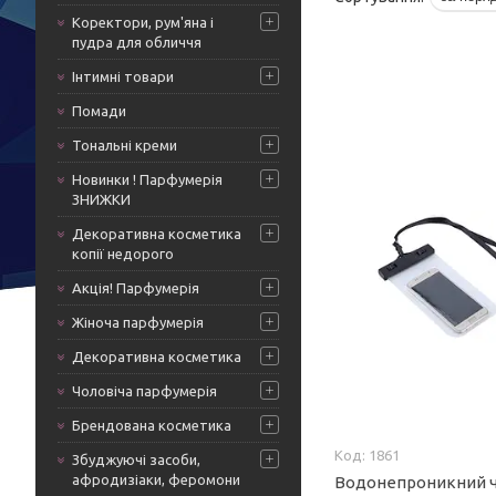
Коректори, рум'яна і
пудра для обличчя
Інтимні товари
Помади
Тональні креми
Новинки ! Парфумерія
ЗНИЖКИ
Декоративна косметика
копії недорого
Акція! Парфумерія
Жіноча парфумерія
Декоративна косметика
Чоловіча парфумерія
Брендована косметика
1861
Збуджуючі засоби,
афродизіаки, феромони
Водонепроникний ч