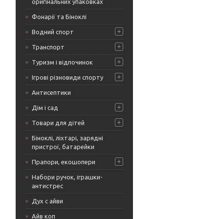
оригінальних упаковках
Фонарії та Біноклі
Водний спорт
Транспорт
Туризм і відпочинок
Ігрові різновиди спорту
Антисептики
Дім і сад
Товари для дітей
Біноклі, ліхтарі, зарядні
пристрої, батарейки
Прапори, екошопери
Набори ручок, іграшки-
антистрес
Дух с айви
Айв коп