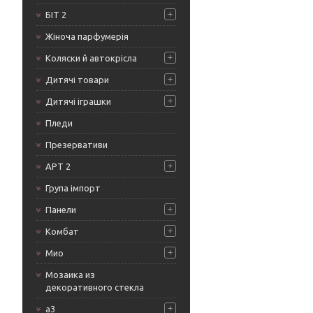
БІТ 2
Жіноча парфумерія
Коляски й автокрісла
Дитячі товари
Дитячі іграшки
Пледи
Презервативи
АРТ 2
Група імпорт
Панели
Комбат
Мио
Мозаика из
декоративного стекла
а3