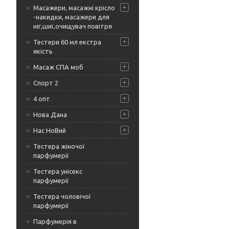
Масажери, масажні крісло
-накидки, масажери для
ніг,шиї,очищувач повітря
Тестери 60 мл екстра
якість
Масаж СПА моб
Спорт 2
4 опт
Нова Дана
Нас НоВий
Тестера жіночої
парфумерії
Тестера унісекс
парфумерії
Тестера чоловічої
парфумерії
Парфумерія в