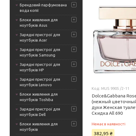
Брендовий парфумована
вода копії
Блоки живлення для
ноутбуків Asus
Зарядні пристрої для
ноутбуків Acer
Зарядні пристрої для
ноутбуків Samsung
Зарядні пристрої для
ноутбуків HP
Зарядні пристрої для
ноутбуків Lenovo
MUS 9905 /2-11
Блоки живлення для
Dolce&Gabbana Ros
ноутбуків Toshiba
(нежный цветочный
духи Женская туале
Зарядні пристрої для
Скидка All 690
ноутбуків Dell
Блоки живлення для
Немає в наявності
ноутбуків
382,95 ₴