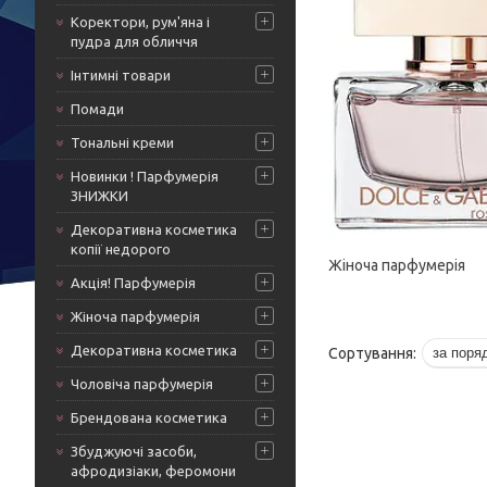
Коректори, рум'яна і
пудра для обличчя
Інтимні товари
Помади
Тональні креми
Новинки ! Парфумерія
ЗНИЖКИ
Декоративна косметика
копії недорого
Жіноча парфумерія
Акція! Парфумерія
Жіноча парфумерія
Декоративна косметика
Чоловіча парфумерія
Брендована косметика
Збуджуючі засоби,
афродизіаки, феромони