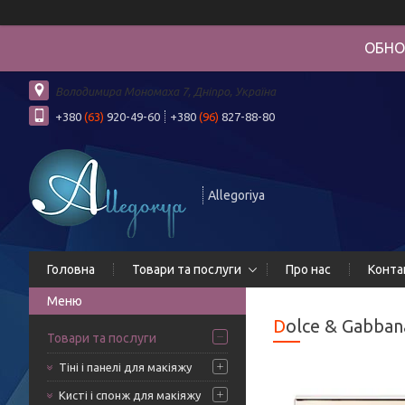
ОБНО
Володимира Мономаха 7, Дніпро, Україна
+380
(63)
920-49-60
+380
(96)
827-88-80
Allegoriya
Головна
Товари та послуги
Про нас
Конта
Dolce & Gabba
Товари та послуги
Тіні і панелі для макіяжу
Кисті і спонж для макіяжу