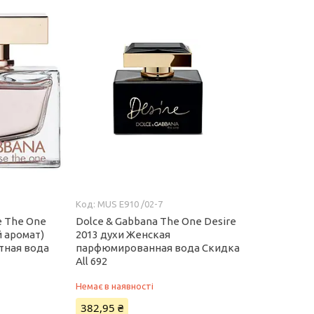
MUS E910 /02-7
e The One
Dolce & Gabbana The One Desire
 аромат)
2013 духи Женская
тная вода
парфюмированная вода Скидка
All 692
Немає в наявності
382,95 ₴