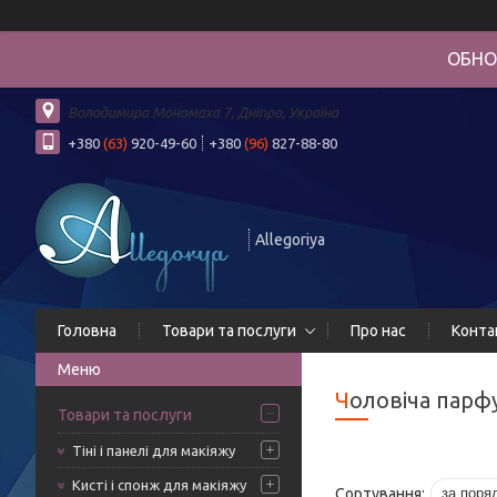
ОБНО
Володимира Мономаха 7, Дніпро, Україна
+380
(63)
920-49-60
+380
(96)
827-88-80
Allegoriya
Головна
Товари та послуги
Про нас
Конта
Чоловіча парф
Товари та послуги
Тіні і панелі для макіяжу
Кисті і спонж для макіяжу