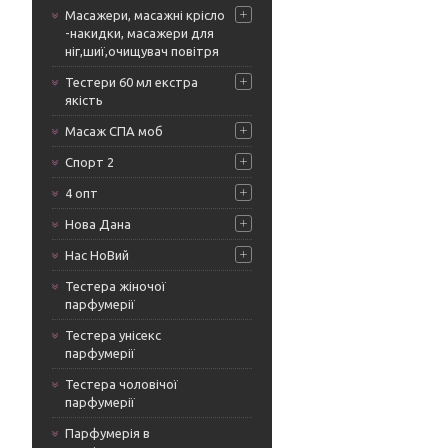
Масажери, масажні крісло
-накидки, масажери для
ніг,шиї,очищувач повітря
Тестери 60 мл екстра
якість
Масаж СПА моб
Спорт 2
4 опт
Нова Дана
Нас НоВий
Тестера жіночої
парфумерії
Тестера унісекс
парфумерії
Тестера чоловічої
парфумерії
Парфумерія в