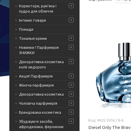
Коректори, рум'яна і
пудра для обличчя
Інтимні товари
Помади
Тональні креми
Новинки ! Парфумерія
ЗНИЖКИ
Декоративна косметика
копії недорого
Акція! Парфумерія
Жіноча парфумерія
Декоративна косметика
Чоловіча парфумерія
Брендована косметика
MUS 5016 / 8-6
Збуджуючі засоби,
афродизіаки, феромони
Diesel Only The Bra