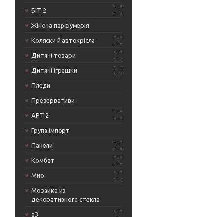
БІТ 2
Жіноча парфумерія
Коляски й автокрісла
Дитячі товари
Дитячі іграшки
Пледи
Презервативи
АРТ 2
Група імпорт
Панели
Комбат
Мио
Мозаика из
декоративного стекла
а3