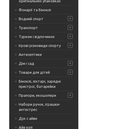
оригінальних упаковках
Фонарії та Біноклі
Водний спорт
Транспорт
Туризм і відпочинок
Ігрові різновиди спорту
Антисептики
Дім і сад
Товари для дітей
Біноклі, ліхтарі, зарядні
пристрої, батарейки
Прапори, екошопери
Набори ручок, іграшки-
антистрес
Дух с айви
Айв коп