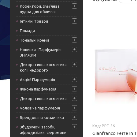
Коректори, рум'яна і
пудра для обличчя
Інтимні товари
Помади
Тональні креми
Новинки ! Парфумерія
ЗНИЖКИ
Декоративна косметика
копії недорого
Акція! Парфумерія
Жіноча парфумерія
Декоративна косметика
Чоловіча парфумерія
Брендована косметика
PPF-56
Збуджуючі засоби,
афродизіаки, феромони
Gianfranco Ferre In 