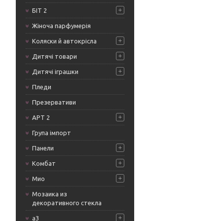
БІТ 2
Жіноча парфумерія
Коляски й автокрісла
Дитячі товари
Дитячі іграшки
Пледи
Презервативи
АРТ 2
Група імпорт
Панели
Комбат
Мио
Мозаика из
декоративного стекла
а3