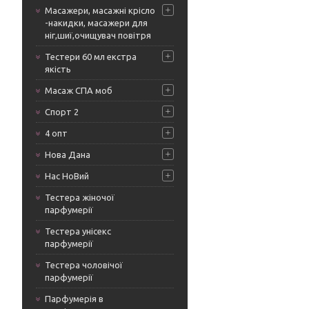
Масажери, масажні крісло
-накидки, масажери для
ніг,шиї,очищувач повітря
Тестери 60 мл екстра
якість
Масаж СПА моб
Спорт 2
4 опт
Нова Дана
Нас НоВий
Тестера жіночої
парфумерії
Тестера унісекс
парфумерії
Тестера чоловічої
парфумерії
Парфумерія в