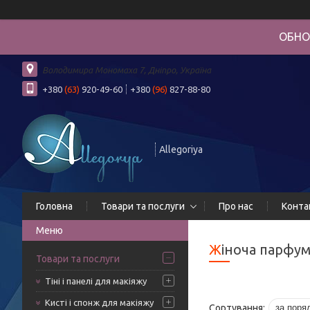
ОБНО
Володимира Мономаха 7, Дніпро, Україна
+380
(63)
920-49-60
+380
(96)
827-88-80
Allegoriya
Головна
Товари та послуги
Про нас
Конта
Жіноча парфум
Товари та послуги
Тіні і панелі для макіяжу
Кисті і спонж для макіяжу