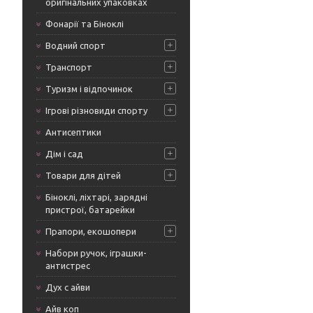
оригінальних упаковках
Фонарії та Біноклі
Водний спорт
Транспорт
Туризм і відпочинок
Ігрові різновиди спорту
Антисептики
Дім і сад
Товари для дітей
Біноклі, ліхтарі, зарядні
пристрої, батарейки
Прапори, екошопери
Набори ручок, іграшки-
антистрес
Дух с айви
Айв коп