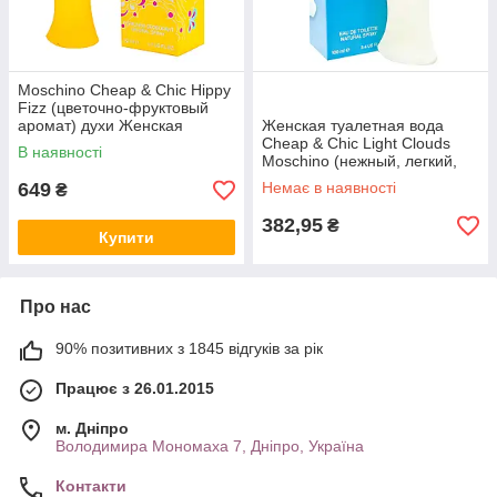
Moschino Cheap & Chic Hippy
Fizz (цветочно-фруктовый
аромат) духи Женская
Женская туалетная вода
туалетная вода |
Cheap & Chic Light Clouds
В наявності
Moschino (нежный, легкий,
приятный аромат) | Реплик
649
Немає в наявності
₴
382,95
₴
Купити
Про нас
90% позитивних з 1845 відгуків за рік
Працює з 26.01.2015
м. Дніпро
Володимира Мономаха 7, Дніпро, Україна
Контакти