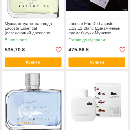
Мужская туалетная вода
Lacoste Eau De Lacoste
Lacoste Essential
L.12.12 Blanc (динамичный
(освежающий древесно-
аромат) духи Мужская
фужерный аромат)
туалетная вода
В наявності
Готово до відправки
535,70
475,86
₴
₴
Купити
Купити