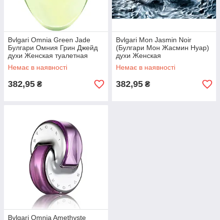
Bvlgari Omnia Green Jade
Bvlgari Mon Jasmin Noir
Булгари Омния Грин Джейд
(Булгари Мон Жасмин Нуар)
духи Женская туалетная
духи Женская
вода | Скидка All 661
парфюмированная вода |
Немає в наявності
Немає в наявності
Скидка All 662
382,95
382,95
₴
₴
Bvlgari Omnia Amethyste