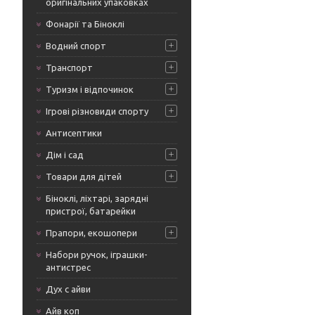
оригінальних упаковках
Фонарії та Біноклі
Водний спорт
Транспорт
Туризм і відпочинок
Ігрові різновиди спорту
Антисептики
Дім і сад
Товари для дітей
Біноклі, ліхтарі, зарядні
пристрої, батарейки
Прапори, екошопери
Набори ручок, іграшки-
антистрес
Дух с айви
Айв коп