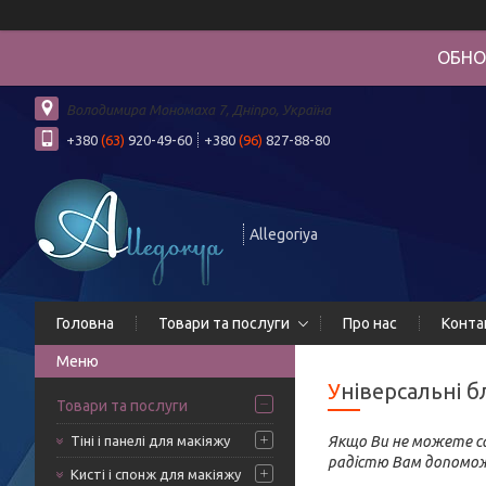
ОБНО
Володимира Мономаха 7, Дніпро, Україна
+380
(63)
920-49-60
+380
(96)
827-88-80
Allegoriya
Головна
Товари та послуги
Про нас
Конта
Універсальні
Товари та послуги
Тіні і панелі для макіяжу
Якщо Ви не можете са
радістю Вам допомо
Кисті і спонж для макіяжу