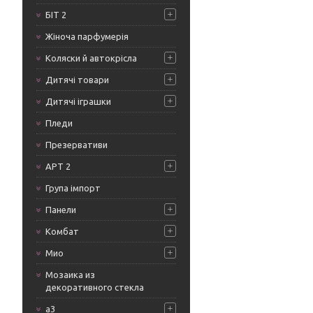
БІТ 2
Жіноча парфумерія
Коляски й автокрісла
Дитячі товари
Дитячі іграшки
Пледи
Презервативи
АРТ 2
Група імпорт
Панели
Комбат
Мио
Мозаика из
декоративного стекла
а3