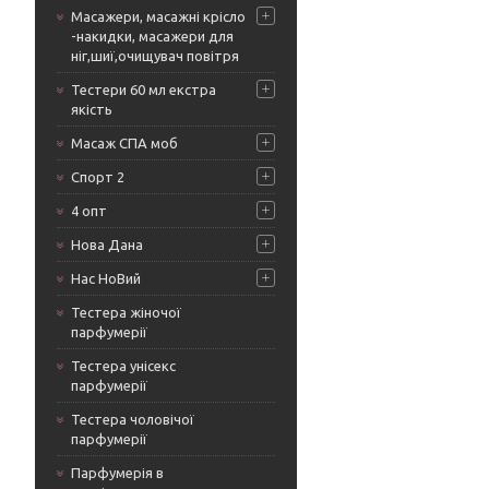
Масажери, масажні крісло
-накидки, масажери для
ніг,шиї,очищувач повітря
Тестери 60 мл екстра
якість
Масаж СПА моб
Спорт 2
4 опт
Нова Дана
Нас НоВий
Тестера жіночої
парфумерії
Тестера унісекс
парфумерії
Тестера чоловічої
парфумерії
Парфумерія в