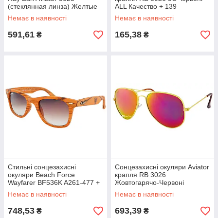
(стеклянная линза) Желтые
ALL Качество + 139
ALL Качество + 934
Немає в наявності
Немає в наявності
591,61
165,38
₴
₴
Стильні сонцезахисні
Сонцезахисні окуляри Aviator
окуляри Beach Force
крапля RB 3026
Wayfarer BF536K A261-477 +
Жовтогарячо-Червоні
чохол ALL Качество + 1265
(Хамелеон) ALL Качество +
Немає в наявності
Немає в наявності
1367
748,53
693,39
₴
₴