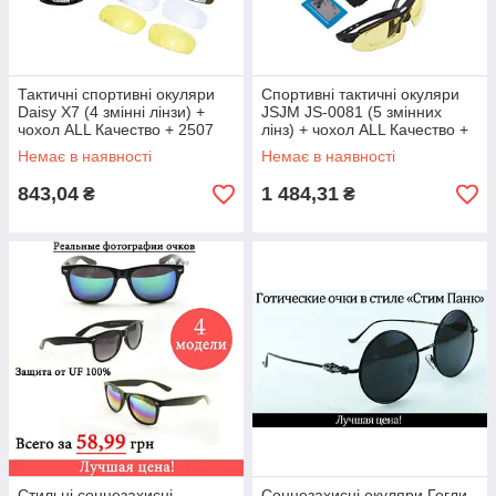
Тактичні спортивні окуляри
Спортивні тактичні окуляри
Daisy X7 (4 змінні лінзи) +
JSJM JS-0081 (5 змінних
чохол ALL Качество + 2507
лінз) + чохол ALL Качество +
2771
Немає в наявності
Немає в наявності
843,04
1 484,31
₴
₴
Стильні сонцезахисні
Сонцезахисні окуляри Гогли