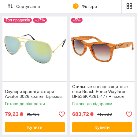
Сортування
0
Фільтри
Топ продажів
–17%
–5%
Стильные солнцезащитные
Окуляри краплі авіатори
очки Beach Force Wayfarer
Aviator 3026 крапля бірюзові
BF536K A261-477 + чехол
ALL Качество + 688
Готово до відправки
Готово до відправки
79,23
683,72
₴
₴
95,73 ₴
716,72 ₴
Купити
Купити