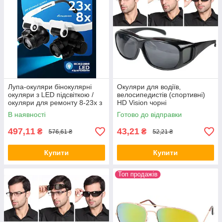
Лупа-окуляри бінокулярні
Окуляри для водіїв,
окуляри з LED підсвіткою /
велосипедистів (спортивні)
окуляри для ремонту 8-23х з
HD Vision чорні
підвіткою ALL Качество +
В наявності
Готово до відправки
7157
497,11
43,21
₴
₴
576,61 ₴
52,21 ₴
Купити
Купити
Топ продажів