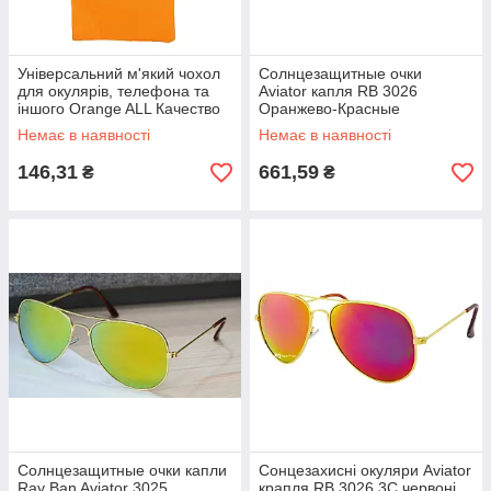
Універсальний м'який чохол
Солнцезащитные очки
для окулярів, телефона та
Aviator капля RB 3026
іншого Orange ALL Качество
Оранжево-Красные
+ 459
(Хамелеон) ALL Качество +
Немає в наявності
Немає в наявності
933
146,31
661,59
₴
₴
Солнцезащитные очки капли
Сонцезахисні окуляри Aviator
Ray Ban Aviator 3025
крапля RB 3026 3C червоні