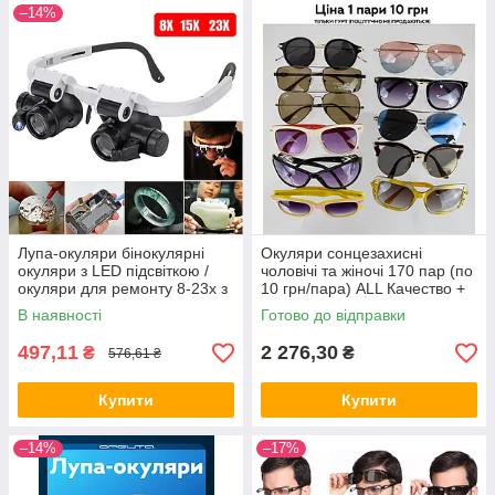
–14%
Лупа-окуляри бінокулярні
Окуляри сонцезахисні
окуляри з LED підсвіткою /
чоловічі та жіночі 170 пар (по
окуляри для ремонту 8-23х з
10 грн/пара) ALL Качество +
підвіткою ALL Качество +
7045
В наявності
Готово до відправки
6554
497,11
2 276,30
₴
₴
576,61 ₴
Купити
Купити
–14%
–17%