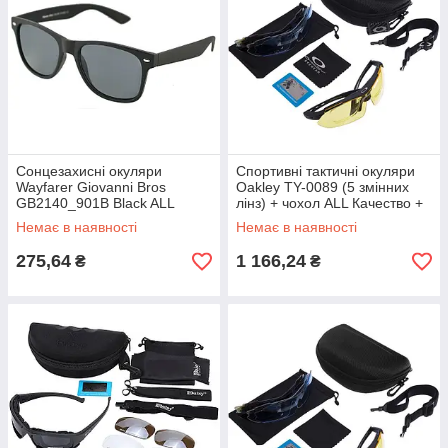
Сонцезахисні окуляри
Спортивні тактичні окуляри
Wayfarer Giovanni Bros
Oakley TY-0089 (5 змінних
GB2140_901B Black ALL
лінз) + чохол ALL Качество +
Качество + 475
2399
Немає в наявності
Немає в наявності
275,64
1 166,24
₴
₴