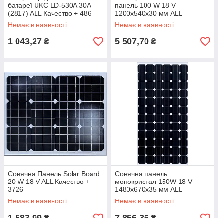
батареї UKC LD-530A 30A
панель 100 W 18 V
(2817) ALL Качество + 486
1200x540x30 мм ALL
Качество + 3654
Немає в наявності
Немає в наявності
1 043,27
5 507,70
₴
₴
Сонячна Панель Solar Board
Сонячна панель
20 W 18 V ALL Качество +
монокристал 150W 18 V
3726
1480x670x35 мм ALL
Качество + 3862
Немає в наявності
Немає в наявності
1 583,99
7 856,36
₴
₴