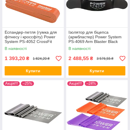
Еспандер-петля (гумка для
Ізолятор для біцепса
фітнесу і кроссфіту) Power
(армбластер) Power System
System PS-4052 CrossFit
PS-4069 Arm Blaster Black
Level 2 Orange (опір 10-35 кг)
В наявності
В наявності
1 393,20
2 488,55
₴
₴
1 824,20 ₴
3 576,55 ₴
Купити
Купити
Акція!!!
–25%
Акція!!!
–24%