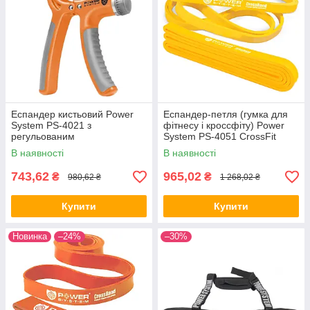
Еспандер кистьовий Power
Еспандер-петля (гумка для
System PS-4021 з
фітнесу і кроссфіту) Power
регульованим
System PS-4051 CrossFit
навантаженням 10-40 кг.
Level 1 Yellow (опір 4-25 кг)
В наявності
В наявності
Power Hand Grip Orange
743,62
965,02
₴
₴
980,62 ₴
1 268,02 ₴
Купити
Купити
Новинка
–24%
–30%