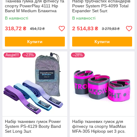
Тканева гумка для фітнесу та
Набір трубчастих еспандерів
спорту PowerPlay 4111 Hip
Power System PS-4099 Total
Band M Medium Блакитна
Expander Set 5шт.
(d_76cm)
В наявності
В наявності
318,72
2 514,83
₴
₴
454,72 ₴
3 279,83 ₴
Купити
Купити
Акція!!!
–23%
–28%
Набір тканевих гумок Power
Набір тканевих гумок для
System PS-4129 Booty Band
фітнесу та спорту MadMax
Set Long 3шт.
MFA-305 Hiploop set 3 pcs.
Grey/Pink