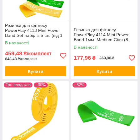
Резинки для фітнесу
Резинка для фітнесу
PowerPlay 4113 Mini Power
PowerPlay 4114 Mini Power
Band Set набір із 5 шт. (від 1
Band 1мм. Medium Сіня (8-
до 20 кг)
В наявності
12кг)
В наявності
459,48
₴/комплект
177,96
₴
260,96 ₴
648,48 ₴/комплект
Купити
Купити
Топ продажів
–30%
–32%