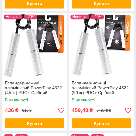
Купити
Купити
Новинка
–29%
Новинка
–29%
Еспандер-ножиці
Еспандер-ножиці
алюмінієвий PowerPlay 4322
алюмінієвий PowerPlay 4322
(45 кг) PRO+ Срібний
(90 кг) PRO+ Срібний
В наявності
В наявності
436
459,48
₴
₴
616 ₴
648,48 ₴
Купити
Купити