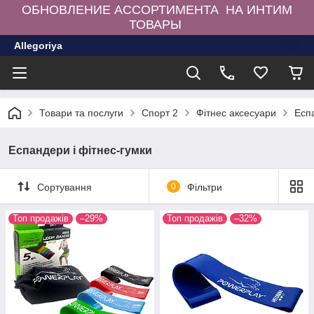
ОБНОВЛЕНИЕ АССОРТИМЕНТА НА ИНТИМ
ТОВАРЫ
Allegoriya
Товари та послуги
Спорт 2
Фітнес аксесуари
Еспа
Еспандери і фітнес-гумки
Сортування
0
Фільтри
Топ продажів
–29%
Топ продажів
–32%