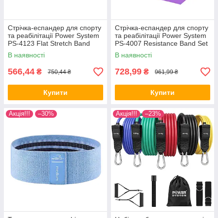
Стрічка-еспандер для спорту
Стрічка-еспандер для спорту
та реабілітації Power System
та реабілітації Power System
PS-4123 Flat Stretch Band
PS-4007 Resistance Band Set
Level 3 Black (12-15кг.)
3шт.
В наявності
В наявності
566,44
728,99
₴
₴
750,44 ₴
961,99 ₴
Купити
Купити
Акція!!!
–30%
Акція!!!
–23%