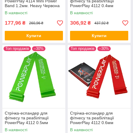
PowerPlay 4114 Mini Power
фітнесу та реабілітації
Band 1.2мм. Heavy Червона
PowerPlay 4112 0.4мм
(12-15кг)
MediBand Light Синя (6.8 кг)
В наявності
В наявності
177,96
306,92
₴
₴
260,96 ₴
437,92 ₴
Купити
Купити
Топ продажів
–30%
Топ продажів
–30%
Стрічка-еспандер для
Стрічка-еспандер для
фітнесу та реабілітації
фітнесу та реабілітації
PowerPlay 4112 0.5мм
PowerPlay 4112 0.6мм
MediBand Medium Зелена
MediBand Heavy Червона
В наявності
В наявності
(9кг)
(11кг)