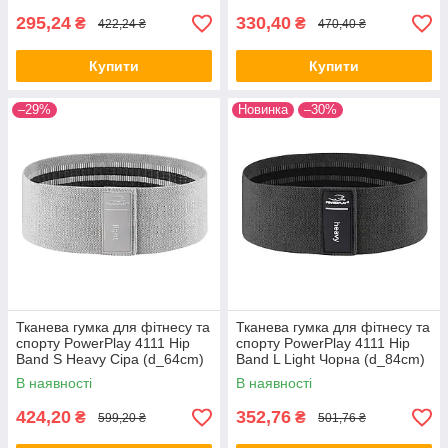
295,24
330,40
₴
₴
422,24 ₴
470,40 ₴
Купити
Купити
–29%
Новинка
–30%
Тканева гумка для фітнесу та
Тканева гумка для фітнесу та
спорту PowerPlay 4111 Hip
спорту PowerPlay 4111 Hip
Band S Heavy Сіра (d_64cm)
Band L Light Чорна (d_84cm)
В наявності
В наявності
424,20
352,76
₴
₴
599,20 ₴
501,76 ₴