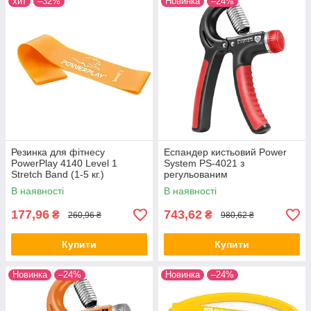
хит
–32%
Новинка
–24%
Резинка для фітнесу
Еспандер кистьовий Power
PowerPlay 4140 Level 1
System PS-4021 з
Stretch Band (1-5 кг.)
регульованим
Помаранчева
навантаженням 10-40 кг.
В наявності
В наявності
Power Hand Grip Black
177,96
743,62
₴
₴
260,96 ₴
980,62 ₴
Купити
Купити
Новинка
–24%
Новинка
–24%