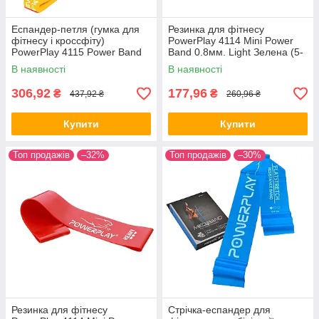
Еспандер-петля (гумка для
Резинка для фітнесу
фітнесу і кроссфіту)
PowerPlay 4114 Mini Power
PowerPlay 4115 Power Band
Band 0.8мм. Light Зелена (5-
Light Жовта (1-7kg)
8кг)
В наявності
В наявності
306,92
177,96
₴
₴
437,92 ₴
260,96 ₴
Купити
Купити
Топ продажів
–32%
Топ продажів
–30%
Резинка для фітнесу
Стрічка-еспандер для