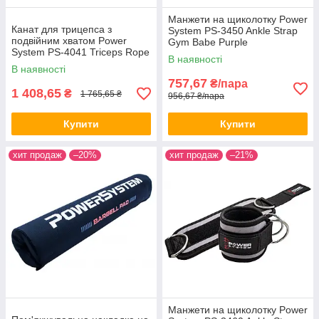
Манжети на щиколотку Power
Канат для трицепса з
System PS-3450 Ankle Strap
подвійним хватом Power
Gym Babe Purple
System PS-4041 Triceps Rope
В наявності
Black/Red
В наявності
757,67
₴/пара
1 408,65
₴
1 765,65 ₴
956,67 ₴/пара
Купити
Купити
хит продаж
–20%
хит продаж
–21%
Манжети на щиколотку Power