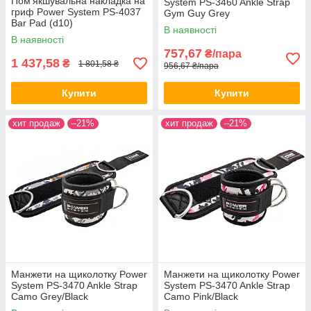
Пом'якшувальна накладка на
System PS-3460 Ankle Strap
гриф Power System PS-4037
Gym Guy Grey
Bar Pad (d10)
В наявності
В наявності
757,67
₴/пара
1 437,58
₴
1 801,58 ₴
956,67 ₴/пара
Купити
Купити
хит продаж
–21%
хит продаж
–21%
Манжети на щиколотку Power
Манжети на щиколотку Power
System PS-3470 Ankle Strap
System PS-3470 Ankle Strap
Camo Grey/Black
Camo Pink/Black