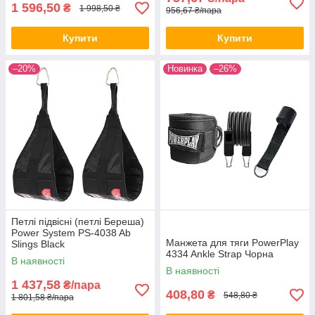
1 596,50
₴
1 998,50 ₴
956,67 ₴/пара
Купити
Купити
–20%
Новинка
–26%
Петлі підвісні (петлі Береша)
Power System PS-4038 Ab
Манжета для тяги PowerPlay
Slings Black
4334 Ankle Strap Чорна
В наявності
В наявності
1 437,58
₴/пара
408,80
₴
548,80 ₴
1 801,58 ₴/пара