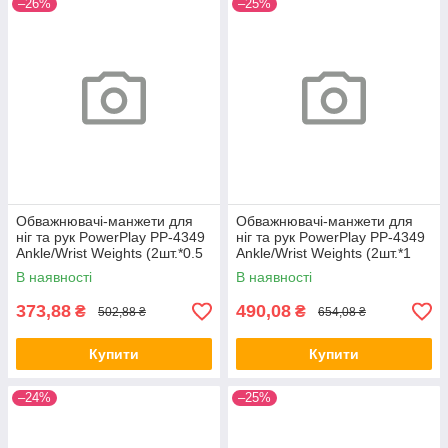
–26%
–25%
Обважнювачі-манжети для
Обважнювачі-манжети для
ніг та рук PowerPlay PP-4349
ніг та рук PowerPlay PP-4349
Ankle/Wrist Weights (2шт.*0.5
Ankle/Wrist Weights (2шт.*1
kg) (пара) Чорні
kg) (пара) Чорні
В наявності
В наявності
373,88
490,08
₴
₴
502,88 ₴
654,08 ₴
Купити
Купити
–24%
–25%