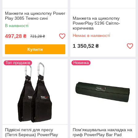
Манжети на щиколотку Power
Play 3085 Темно сині
Манжета на щиколотку
PowerPlay 5196 Світло-
В наявності
коричнева
497,28
Немає в наявності
₴
721,28 ₴
1 350,52
₴
Купити
Топ продажів
Новинка
Підвісні петлі для пресу
Пом'якшувальна накладка на
(Петлі Береша) PowerPlay
гриф PowerPlay Bar Pad