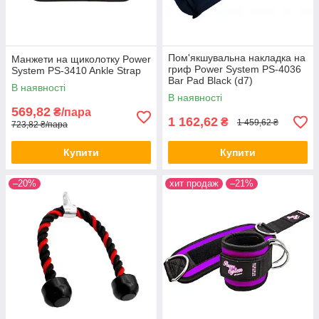
Пом'якшувальна накладка на
Манжети на щиколотку Power
гриф Power System PS-4036
System PS-3410 Ankle Strap
Bar Pad Black (d7)
В наявності
В наявності
569,82
₴/пара
1 162,62
₴
1 459,62 ₴
723,82 ₴/пара
Купити
Купити
–20%
хит продаж
–21%