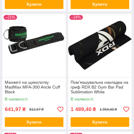
Купити
Купити
–21%
–24%
Манжеті на щиколотку
Пом'якшувальна накладка на
MadMax MFA-300 Ancle Cuff
гриф RDX B2 Gym Bar Pad
Black
Sublimation White
В наявності
В наявності
641,97
1 489,40
₴
₴
812,97 ₴
1 954,40 ₴
Купити
Купити