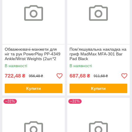
Обважнювачі-манжети для
Пом'якшувальна накладка на
ніг та рук PowerPlay PP-4349
гриф MadMax MFA-301 Bar
Ankle/Wrist Weights (2шт.*2
Pad Black
kg) (пара) Чорні
В наявності
В наявності
722,48
687,68
₴
₴
956,48 ₴
911,68 ₴
Купити
Купити
–31%
–31%