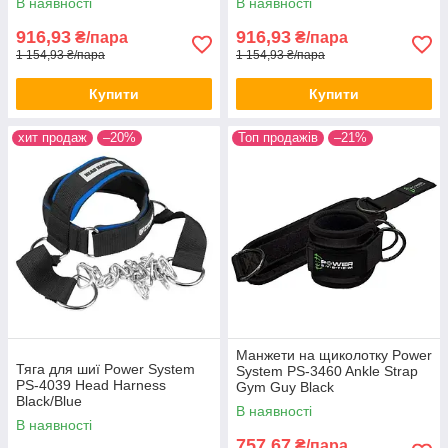
В наявності
В наявності
916,93
916,93
₴/пара
₴/пара
1 154,93 ₴/пара
1 154,93 ₴/пара
Купити
Купити
хит продаж
–20%
Топ продажів
–21%
Манжети на щиколотку Power
Тяга для шиї Power System
System PS-3460 Ankle Strap
PS-4039 Head Harness
Gym Guy Black
Black/Blue
В наявності
В наявності
757,67
₴/пара