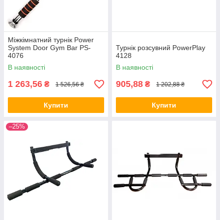
Міжкімнатний турнік Power
System Door Gym Bar PS-
Турнік розсувний PowerPlay
4076
4128
В наявності
В наявності
1 263,56
905,88
₴
₴
1 526,56 ₴
1 202,88 ₴
Купити
Купити
–25%