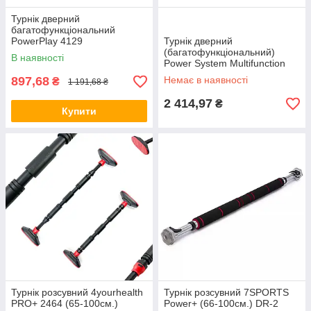
Турнік дверний
багатофункціональний
PowerPlay 4129
Турнік дверний
(багатофункціональний)
В наявності
Power System Multifunction
Door Rack PS-4077
897,68
Немає в наявності
₴
1 191,68 ₴
2 414,97
₴
Купити
Турнік розсувний 4yourhealth
Турнік розсувний 7SPORTS
PRO+ 2464 (65-100см.)
Power+ (66-100см.) DR-2