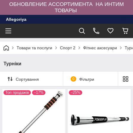
ОБНОВЛЕНИЕ АССОРТИМЕНТА НА ИНТИМ
ТОВАРЫ
Allegoriya
Товари та послуги
Спорт 2
Фітнес аксесуари
Турн
Турніки
Сортування
0
Фільтри
Топ продажів
–17%
–25%